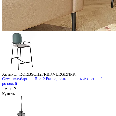
Артикул: RORBSCH2FRBKVLRGRNPK
Стул полубарный Ror, 2 Frame, велюр, черный/зеленый/
розовый
13930 ₽
Купить