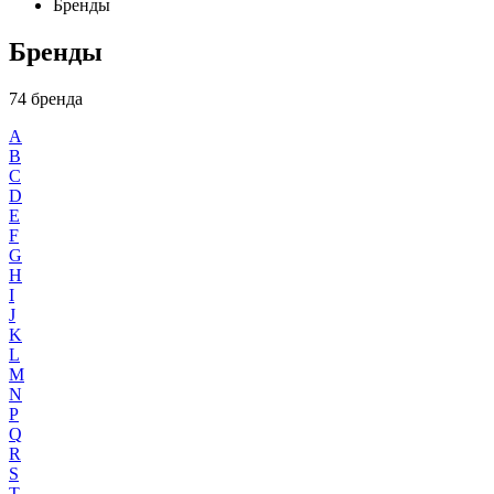
Бренды
Бренды
74 бренда
A
B
C
D
E
F
G
H
I
J
K
L
M
N
P
Q
R
S
T