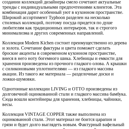
создании коллекций дизайнеры смело сочетают актуальные
тренды с индивидуальными предпочтениями клиентов. Эта
комбинация дарит особенный уют в кухонном пространстве.
Широкий ассортимент Typhoon разделен на несколько
стилевых коллекций, поэтому посуда придется по душе
любителям как традиционных интерьеров, так и строгого
минимализма и других современных направлений.
Коллекция Modern Kichen состоит преимущественно из дерева
и золота. Сочетание фактуры и цвета поможет сделать
броские акценты в современном кухонном пространстве,
внеся в него ноту богемного шика. Хлебницы и емкости для
хранения произведены из прочного гладкого олова. А крышки
с силиконовыми уплотнителями — из гладкого массива
акации. Из такого же материала — разделочные доски и
ложки-шумовки.
Однотонные коллекции LIVING и OTTO произведены из
долговечной оцинкованной стали и гладкого массива бамбука.
Сюда вошли контейнеры для хранения, хлебницы, чайники,
весы.
Коллекция VINTAGE COPPER также выполнена из
оцинкованной стали. Этот материал не боится царапин и
грязи и будет долго выглядеть новым. Фактурный вафельный