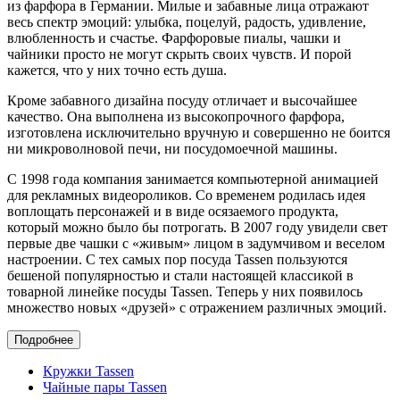
из фарфора в Германии. Милые и забавные лица отражают
весь спектр эмоций: улыбка, поцелуй, радость, удивление,
влюбленность и счастье. Фарфоровые пиалы, чашки и
чайники просто не могут скрыть своих чувств. И порой
кажется, что у них точно есть душа.
Кроме забавного дизайна посуду отличает и высочайшее
качество. Она выполнена из высокопрочного фарфора,
изготовлена исключительно вручную и совершенно не боится
ни микроволновой печи, ни посудомоечной машины.
С 1998 года компания занимается компьютерной анимацией
для рекламных видеороликов. Со временем родилась идея
воплощать персонажей и в виде осязаемого продукта,
который можно было бы потрогать. В 2007 году увидели свет
первые две чашки с «живым» лицом в задумчивом и веселом
настроении. С тех самых пор посуда Tassen пользуются
бешеной популярностью и стали настоящей классикой в
товарной линейке посуды Tassen. Теперь у них появилось
множество новых «друзей» с отражением различных эмоций.
Подробнее
Кружки Tassen
Чайные пары Tassen