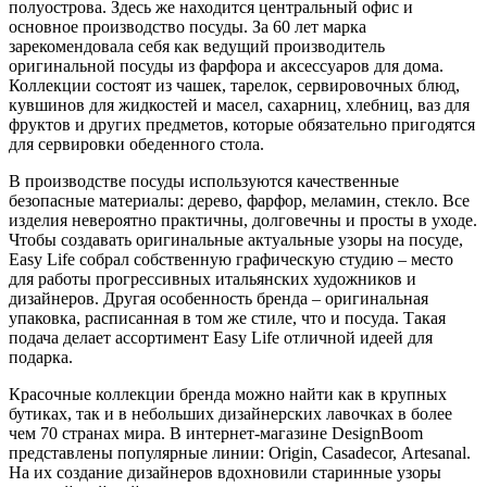
полуострова. Здесь же находится центральный офис и
основное производство посуды. За 60 лет марка
зарекомендовала себя как ведущий производитель
оригинальной посуды из фарфора и аксессуаров для дома.
Коллекции состоят из чашек, тарелок, сервировочных блюд,
кувшинов для жидкостей и масел, сахарниц, хлебниц, ваз для
фруктов и других предметов, которые обязательно пригодятся
для сервировки обеденного стола.
В производстве посуды используются качественные
безопасные материалы: дерево, фарфор, меламин, стекло. Все
изделия невероятно практичны, долговечны и просты в уходе.
Чтобы создавать оригинальные актуальные узоры на посуде,
Easy Life собрал собственную графическую студию – место
для работы прогрессивных итальянских художников и
дизайнеров. Другая особенность бренда – оригинальная
упаковка, расписанная в том же стиле, что и посуда. Такая
подача делает ассортимент Easy Life отличной идеей для
подарка.
Красочные коллекции бренда можно найти как в крупных
бутиках, так и в небольших дизайнерских лавочках в более
чем 70 странах мира. В интернет-магазине DesignBoom
представлены популярные линии: Origin, Casadecor, Artesanal.
На их создание дизайнеров вдохновили старинные узоры