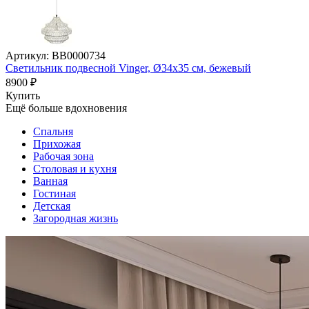
Артикул: BB0000734
Светильник подвесной Vinger, Ø34х35 см, бежевый
8900 ₽
Купить
Ещё больше вдохновения
Спальня
Прихожая
Рабочая зона
Столовая и кухня
Ванная
Гостиная
Детская
Загородная жизнь