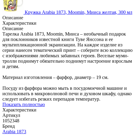
Кружка Arabia 1873, Moomin, Мииса желтая, 300 мл
Описание
Характеристики
Описание
Тарелка Arabia 1873, Moomin, Мииса – необычный подарок
для поклонников известной книги Туве Янссона и ее
мультипликационной экранизации. На каждое изделие из
серии нанесен тематический принт – соберите всю коллекцию
с изображениями любимых забавных героев. Веселые муми-
тролли поднимут обязательно поднимут настроение взрослым
и детям.
Материал изготовления – фарфор, диаметр – 19 см.
Посуду из фарфора можно мыть в посудомоечной машине и
использовать в микроволновой печи и духовом шкафу, однако
следует избегать резких перепадов температур.
Показать полностью
Характеристики
Артикул
1052348
Бренд
Arabia 1873