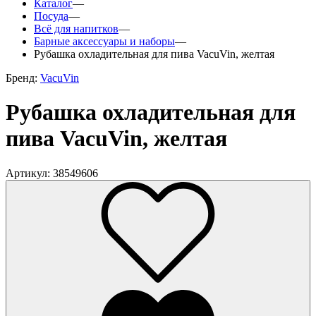
Каталог
—
Посуда
—
Всё для напитков
—
Барные аксессуары и наборы
—
Рубашка охладительная для пива VacuVin, желтая
Бренд:
VacuVin
Рубашка охладительная для
пива VacuVin, желтая
Артикул: 38549606