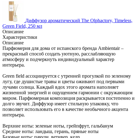
Диффузор ароматический The Olphactory, Timeless,
Green Field, 250 мл
Описание
Характеристики
Описание
Парфюмерия для дома от испанского бренда Ambientair –
прекрасный способ создать уютную, расслабляющую
атмосферу и подчеркнуть индивидуальный характер
интерьера.
Green field ассоциируется с утренней прогулкой по зеленому
лугу, где душистые травы и цветы оживают под первыми
лучами солнца. Каждый вдох этого аромата наполняет
жизненной энергией и ощущением гармонии с окружающим
миром. Парфюмерная композиция раскрывается постепенно и
долго звучит. Диффузор имеет стильную упаковку, что
позволяет использовать его в качестве необычного акцента
интерьера.
Верхние ноты: зеленые ноты, грейпфрут, гальбанум
Средние ноты: ландыш, герань, пряные ноты
Базовые ноты: пачули, ветивер, кедр