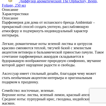
Диффузор ароматический The Olphactory, Begin,
Foliage, 250 мл
Описание
Характеристики
Описание
Парфюмерия для дома от испанского бренда Ambientair –
прекрасный способ создать уютную, расслабляющую
атмосферу и подчеркнуть индивидуальный характер
интерьера.
Легкие, романтичные ноты зеленой листвы и цитрусов
красиво сменяются теплой, тягучей базой с землистым
акцентом ветивера и бальзамической пряностью пачули. Такое
сочетание парфюмерных аккордов складывается в
будоражащую воображение природную симфонию, звучание
которой дарит ощущение радости и свободы.
Аксессуар имеет стильный дизайн, благодаря чему может
стать необычным акцентом интерьера и оригинальным
подарком к празднику.
Семейство: восточные, зеленые.
Верхние ноты: листва, зеленый лимон, красный апельсин.
Средние ноты: пурпурный ирис, гвоздика, индийский
жасмин.